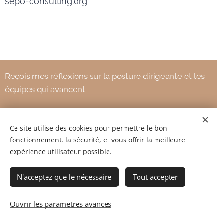
sepo-consulting.org
Reçois mes réflexions sur la posture dirigeante et les
équipes qui avancent
Ce site utilise des cookies pour permettre le bon
Votre adresse e-mail
fonctionnement, la sécurité, et vous offrir la meilleure
expérience utilisateur possible.
Envoyer
N'acceptez que le nécessaire
Tout accepter
Ouvrir les paramètres avancés
(c) 2026 VENICOM/SKYLAB
www.venicom.fr
Cookies