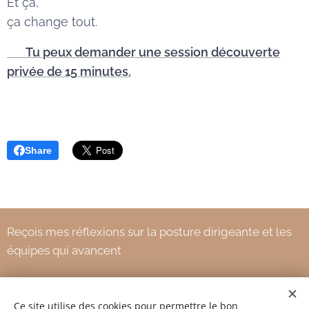
Et ça,
ça change tout.
👉
Tu peux demander une session découverte
privée de 15 minutes.
Share
Reçois mes réflexions sur la posture dirigeante et les
équipes qui avancent
Ce site utilise des cookies pour permettre le bon
Votre adresse e-mail