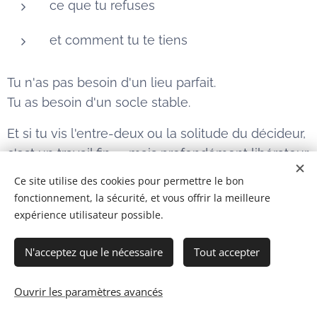
ce que tu refuses
et comment tu te tiens
Tu n'as pas besoin d'un lieu parfait.
Tu as besoin d'un socle stable.
Et si tu vis l'entre-deux ou la solitude du décideur,
c'est un travail fin — mais profondément libérateur.
Ce site utilise des cookies pour permettre le bon
Tu n'as pas à choisir un camp.
fonctionnement, la sécurité, et vous offrir la meilleure
Tu as à construire ton unité.
expérience utilisateur possible.
👉
Tu peux demander une session découverte
N'acceptez que le nécessaire
Tout accepter
privée de 15 minutes.
Fais le test ici.
Ouvrir les paramètres avancés