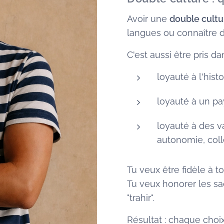
Avoir une
double cultu
langues ou connaître d
C'est aussi être pris d
loyauté à l'his
loyauté à un pay
loyauté à des v
autonomie, colle
Tu veux être fidèle à t
Tu veux honorer les sa
"trahir".
Résultat : chaque choi