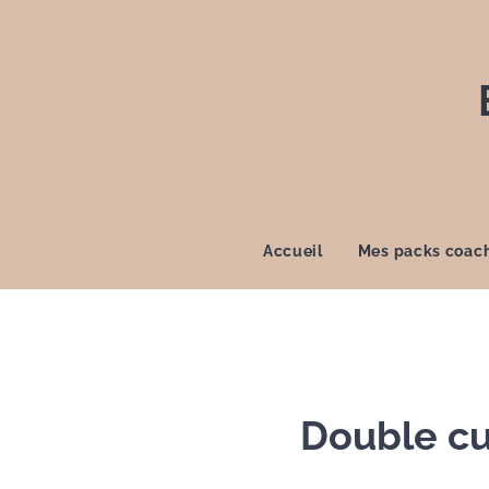
Accueil
Mes packs coac
Double cul