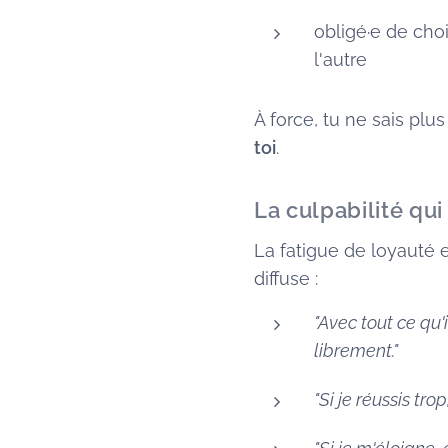
obligé·e de choi
l'autre
À force, tu ne sais plu
toi
.
La culpabilité qu
La fatigue de loyauté e
diffuse :
"Avec tout ce qu'
librement."
"Si je réussis tro