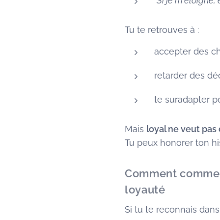
"Si je m'éloigne,
Tu te retrouves à :
accepter des ch
retarder des dé
te suradapter pou
Mais
loyal ne veut pas 
Tu peux honorer ton his
Comment commence
loyauté
Si tu te reconnais dans