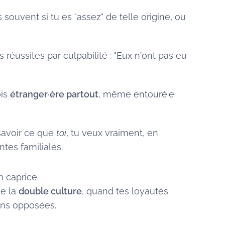
souvent si tu es "assez" de telle origine, ou
 réussites par culpabilité : "Eux n'ont pas eu
ois
étranger·ère partout
, même entouré·e
savoir ce que
toi
, tu veux vraiment, en
tes familiales.
n caprice.
de la
double culture
, quand tes loyautés
ions opposées.