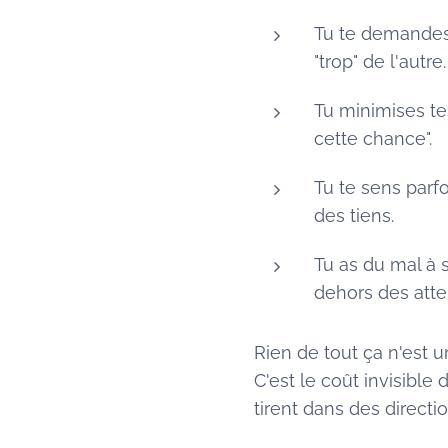
Tu te demandes 
"trop" de l'autre.
Tu minimises tes
cette chance".
Tu te sens parf
des tiens.
Tu as du mal à 
dehors des atten
Rien de tout ça n'est u
C'est le coût invisible 
tirent dans des direct