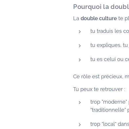
Pourquoi la double
La
double culture
te p
tu traduis les 
tu expliques, tu 
tu es celui ou 
Ce rôle est précieux, m
Tu peux te retrouver :
trop "moderne" p
"traditionnel·le
trop "local" dan