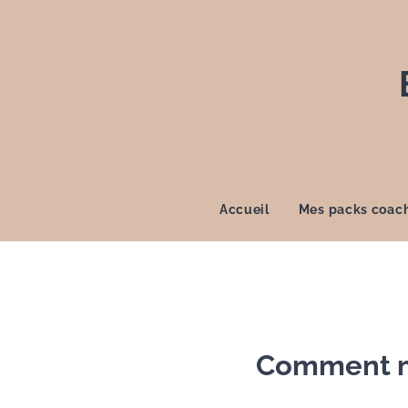
Accueil
Mes packs coac
Comment m