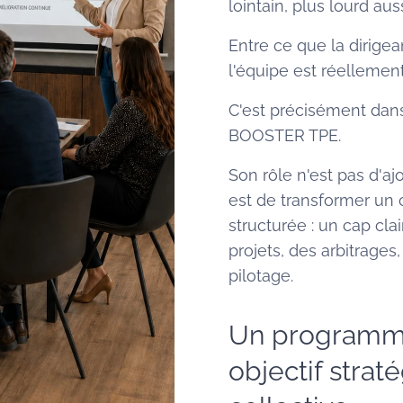
lointain, plus lourd auss
Entre ce que la dirigea
l'équipe est réellement 
C'est précisément dan
BOOSTER TPE.
Son rôle n'est pas d'ajo
est de transformer un 
structurée : un cap cl
projets, des arbitrages
pilotage.
Un programme
objectif stra