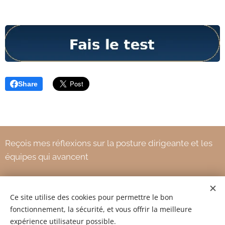
Share
Reçois mes réflexions sur la posture dirigeante et les
équipes qui avancent
Ce site utilise des cookies pour permettre le bon
Votre adresse e-mail
fonctionnement, la sécurité, et vous offrir la meilleure
expérience utilisateur possible.