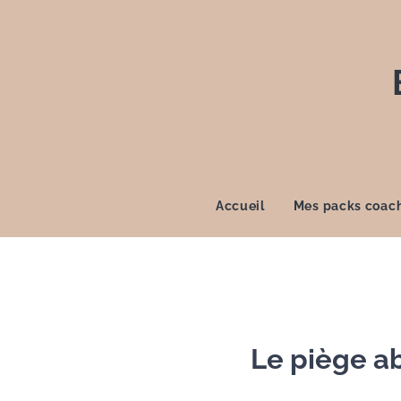
Accueil
Mes packs coac
Le piège a