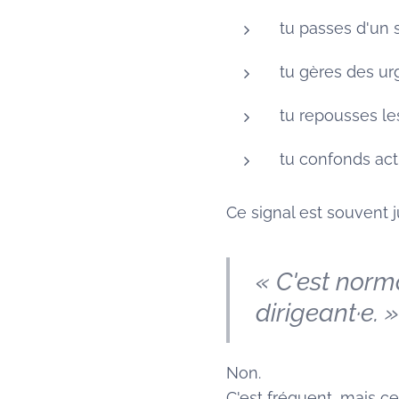
tu passes d'un s
tu gères des ur
tu repousses le
tu confonds act
Ce signal est souvent j
« C'est norma
dirigeant·e. »
Non.
C'est fréquent, mais ce