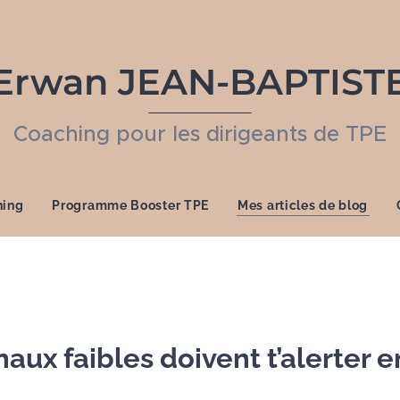
Erwan JEAN-BAPTIST
Coaching pour les dirigeants de TPE
hing
Programme Booster TPE
Mes articles de blog
naux faibles doivent t’alerter e