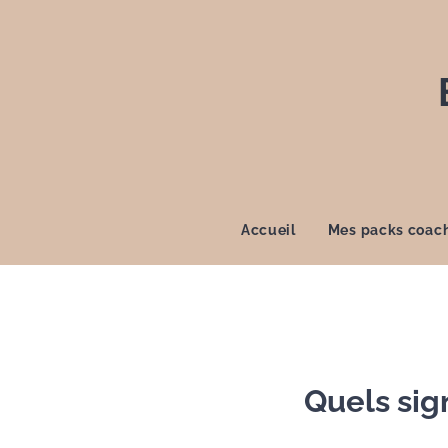
Accueil
Mes packs coac
Quels sig