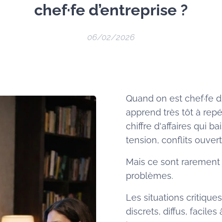
chef·fe d’entreprise ?
06/02/2026
Quand on est chef·fe d'
apprend très tôt à repé
chiffre d'affaires qui ba
tension, conflits ouver
Mais ce sont rarement 
problèmes.
Les situations critiqu
discrets, diffus, faciles