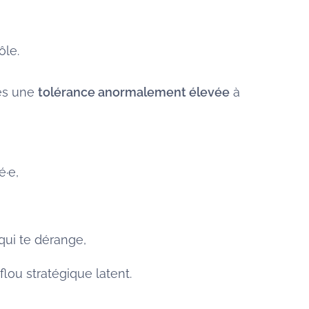
ôle.
pes une
tolérance anormalement élevée
à
é·e,
qui te dérange,
flou stratégique latent.