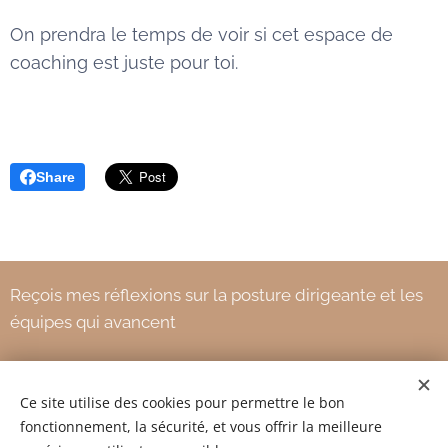
On prendra le temps de voir si cet espace de
coaching est juste pour toi.
Share
Reçois mes réflexions sur la posture dirigeante et les
équipes qui avancent
Ce site utilise des cookies pour permettre le bon
Votre adresse e-mail
fonctionnement, la sécurité, et vous offrir la meilleure