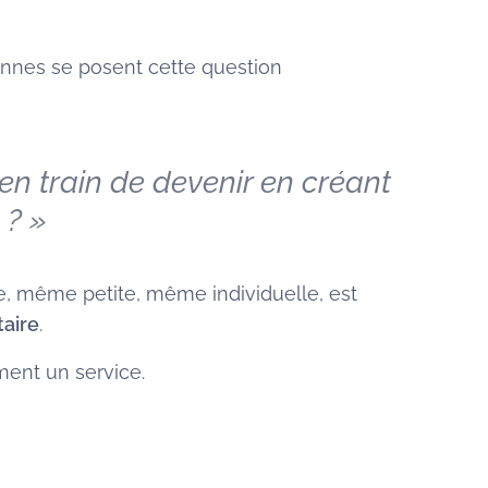
onnes se posent cette question
 en train de devenir en créant
 ? »
se, même petite, même individuelle, est
taire
.
ment un service.