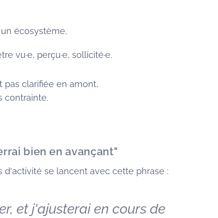
 un écosystème,
re vu·e, perçu·e, sollicité·e.
t pas clarifiée en amont,
s contrainte.
errai bien en avançant"
d'activité se lancent avec cette phrase :
er, et j'ajusterai en cours de