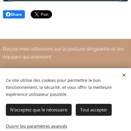
Share
Reçois mes réflexions sur la posture dirigeante et les
équipes qui avancent
Ce site utilise des cookies pour permettre le bon
Votre adresse e-mail
fonctionnement, la sécurité, et vous offrir la meilleure
expérience utilisateur possible.
Envoyer
N'acceptez que le nécessaire
Tout accepter
Ouvrir les paramètres avancés
(c) 2026 VENICOM/SKYLAB
www.venicom.fr
Cookies